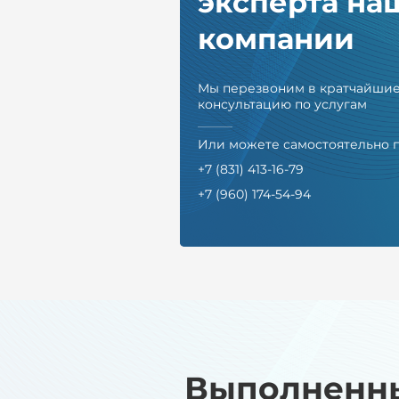
эксперта на
компании
Мы перезвоним в кратчайшие
консультацию по услугам
Или можете самостоятельно 
+7 (831) 413-16-79
+7 (960) 174-54-94
Выполненн