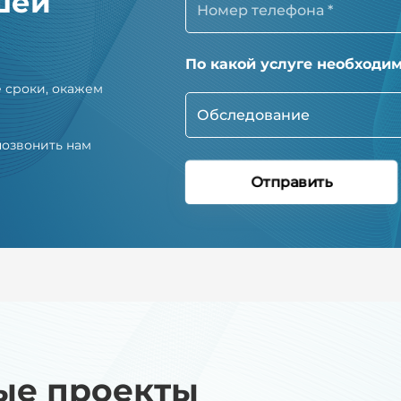
шей
По какой услуге необходи
 сроки, окажем
Обследование
позвонить нам
Отправить
ые
проекты