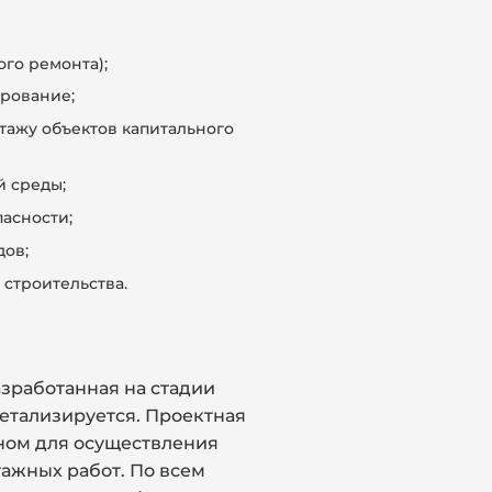
ого ремонта);
рование;
тажу объектов капитального
 среды;
асности;
дов;
 строительства.
азработанная на стадии
етализируется. Проектная
чном для осуществления
ажных работ. По всем