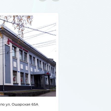
 по ул. Ошарская 65А
Название объекта:
Завод 