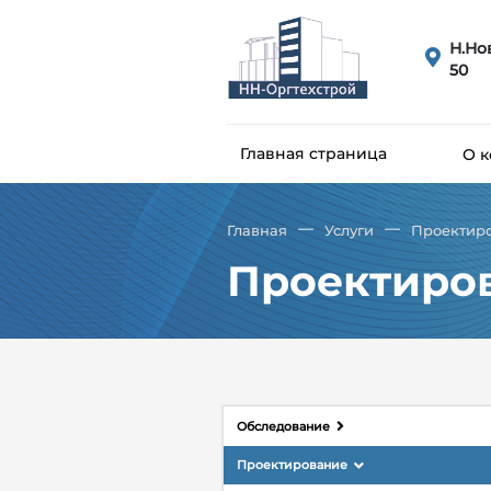
Н.Но
50
Главная страница
О 
—
—
Главная
Услуги
Проектир
Проектиро
Обследование
Проектирование